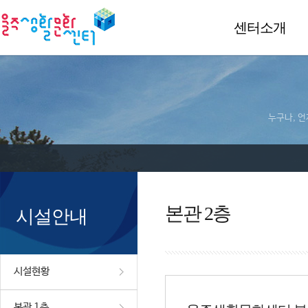
센터소개
누구나, 언
본관 2층
시설안내
시설현황
본관 1층