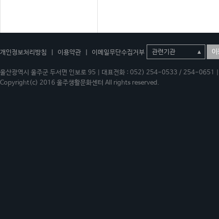
이
개인정보처리방침
|
이용약관
|
이메일무단수집거부
울산광역시 울주군 두서면 인보로 95 | 대표전화 : 052) 254-0533 / 254-0651 | 
Copyright(c) 2016 울주생활문화센터 All rights reserved.