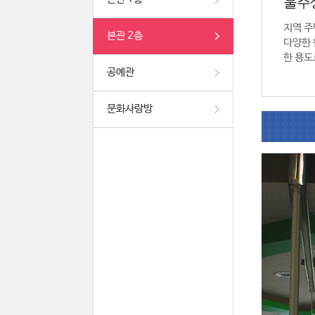
울주
지역 주
본관 2층
다양한 
한 용도
공예관
문화사랑방