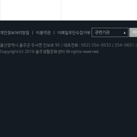
이
개인정보처리방침
|
이용약관
|
이메일무단수집거부
울산광역시 울주군 두서면 인보로 95 | 대표전화 : 052) 254-0533 / 254-0651 | 
Copyright(c) 2016 울주생활문화센터 All rights reserved.