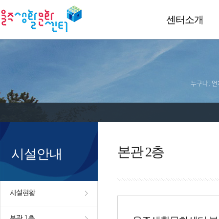
센터소개
누구나, 언
본관 2층
시설안내
시설현황
본관 1층