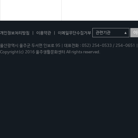
이
개인정보처리방침
|
이용약관
|
이메일무단수집거부
울산광역시 울주군 두서면 인보로 95 | 대표전화 : 052) 254-0533 / 254-0651 | 
Copyright(c) 2016 울주생활문화센터 All rights reserved.