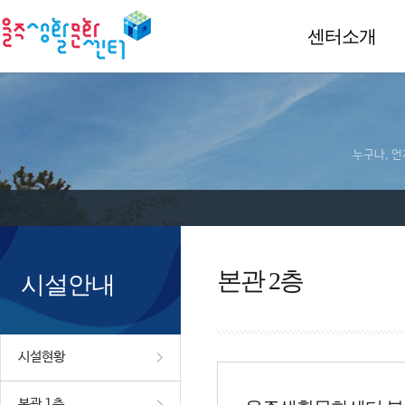
센터소개
누구나, 언
본관 2층
시설안내
시설현황
본관 1층