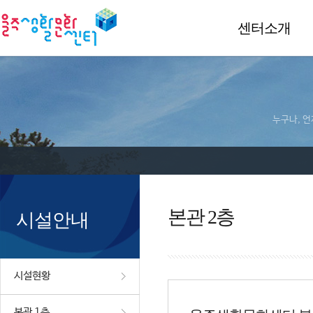
센터소개
누구나, 언
본관 2층
시설안내
시설현황
본관 1층