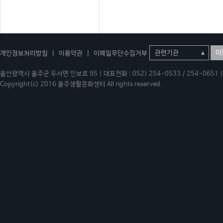
이
개인정보처리방침
|
이용약관
|
이메일무단수집거부
울산광역시 울주군 두서면 인보로 95 | 대표전화 : 052) 254-0533 / 254-0651 | 
Copyright(c) 2016 울주생활문화센터 All rights reserved.