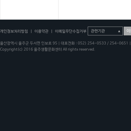
이
개인정보처리방침
|
이용약관
|
이메일무단수집거부
울산광역시 울주군 두서면 인보로 95 | 대표전화 : 052) 254-0533 / 254-0651 | 
Copyright(c) 2016 울주생활문화센터 All rights reserved.