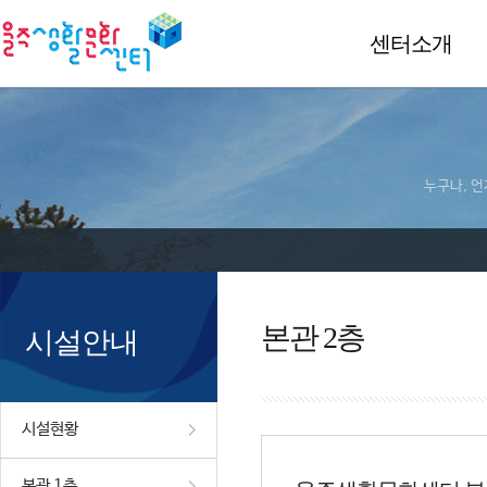
센터소개
누구나, 언
본관 2층
시설안내
시설현황
본관 1층