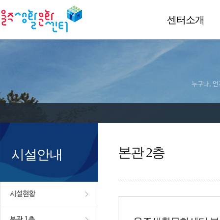
센터소개
누구나, 언
본관 2층
시설안내
시설현황
본관 1층