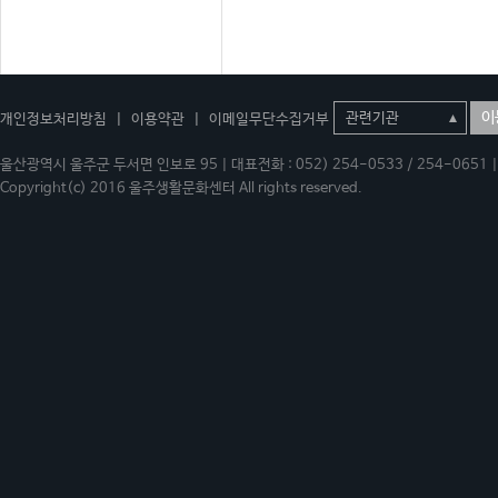
이
개인정보처리방침
|
이용약관
|
이메일무단수집거부
울산광역시 울주군 두서면 인보로 95 | 대표전화 : 052) 254-0533 / 254-0651 | 
Copyright(c) 2016 울주생활문화센터 All rights reserved.