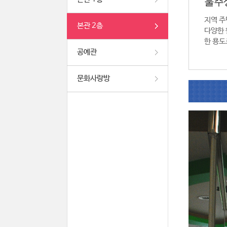
울주
지역 주
본관 2층
다양한 
한 용도
공예관
문화사랑방