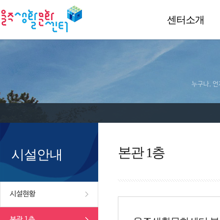
센터소개
누구나, 언
본관 1층
시설안내
시설현황
본관 1층