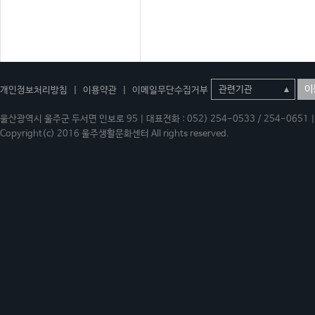
이
개인정보처리방침
|
이용약관
|
이메일무단수집거부
울산광역시 울주군 두서면 인보로 95 | 대표전화 : 052) 254-0533 / 254-0651 | 
Copyright(c) 2016 울주생활문화센터 All rights reserved.