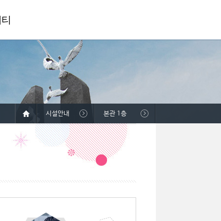
니티
시설안내
본관 1층