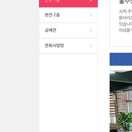
울주
지역 주
본관 2층
동아리실
있습니다
공예관
의성을 
문화사랑방