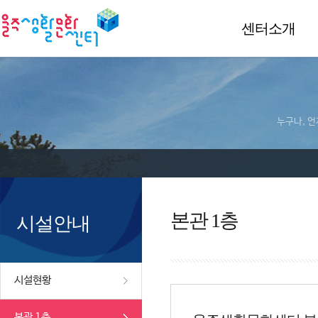
센터소개
누구나, 언
본관 1층
시설안내
시설현황
본관 1층