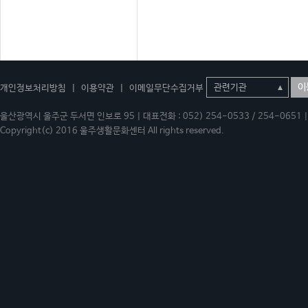
이
개인정보처리방침
|
이용약관
|
이메일무단수집거부
울산광역시 울주군 두서면 인보로 95 | 대표전화 : 052) 254-0533 / 254-0651 | 
Copyright(c) 2016 울주생활문화센터 All rights reserved.