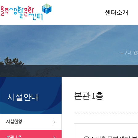
센터소개
누구나, 언
본관 1층
시설안내
시설현황
본관 1층