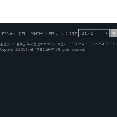
이
개인정보처리방침
|
이용약관
|
이메일무단수집거부
울산광역시 울주군 두서면 인보로 95 | 대표전화 : 052) 254-0533 / 254-0651 | 
Copyright(c) 2016 울주생활문화센터 All rights reserved.