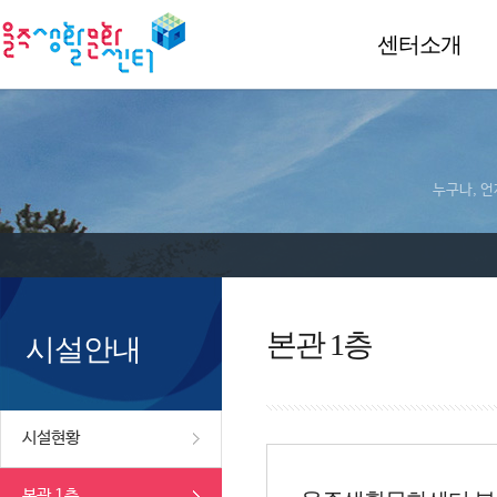
센터소개
누구나, 언
본관 1층
시설안내
시설현황
본관 1층