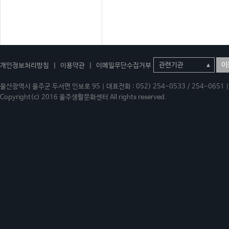
이
개인정보처리방침
|
이용약관
|
이메일무단수집거부
울산광역시 울주군 두서면 인보로 95 | 대표전화 : 052) 254-0533 / 254-0651 | 
Copyright(c) 2016 울주생활문화센터 All rights reserved.