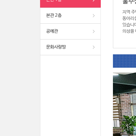
울주
지역 주
본관 2층
동아리실
있습니다
공예관
의성을 
문화사랑방