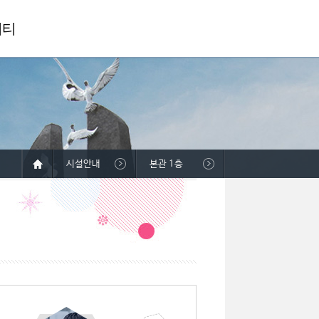
니티
시설안내
본관 1층