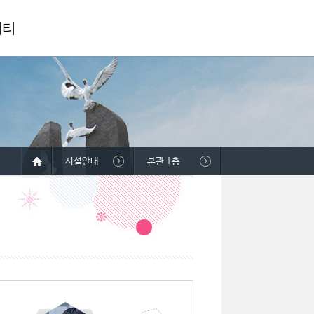
니티
시설안내
본관 1층