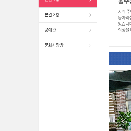
울주
지역 주
본관 2층
동아리실
있습니다
공예관
의성을 
문화사랑방