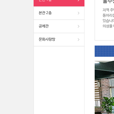
울주
지역 주
본관 2층
동아리실
있습니다
공예관
의성을 
문화사랑방