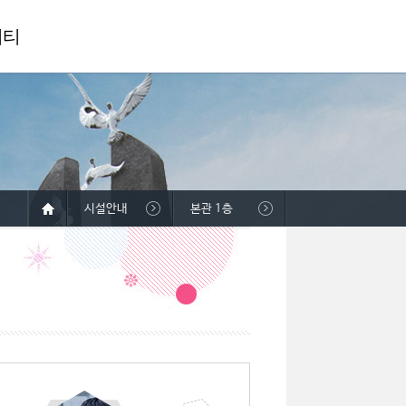
니티
시설안내
본관 1층