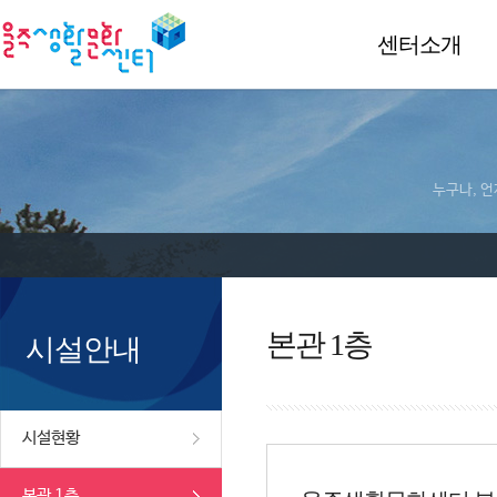
센터소개
누구나, 언
본관 1층
시설안내
시설현황
본관 1층