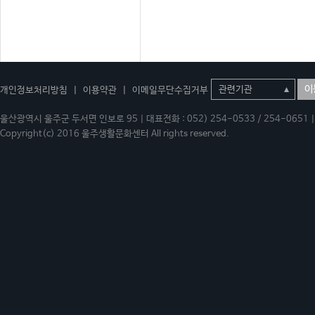
이
개인정보처리방침
|
이용약관
|
이메일무단수집거부
울산광역시 울주군 두서면 인보로 95 | 대표전화 : 052) 254-0533 / 254-0651 | 
Copyright(c) 2016 울주생활문화센터 All rights reserved.