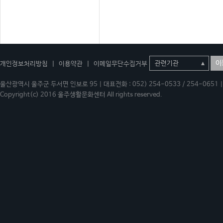
이
개인정보처리방침
|
이용약관
|
이메일무단수집거부
울산광역시 울주군 두서면 인보로 95 | 대표전화 : 052) 254-0533 / 254-0651 | 
Copyright(c) 2016 울주생활문화센터 All rights reserved.