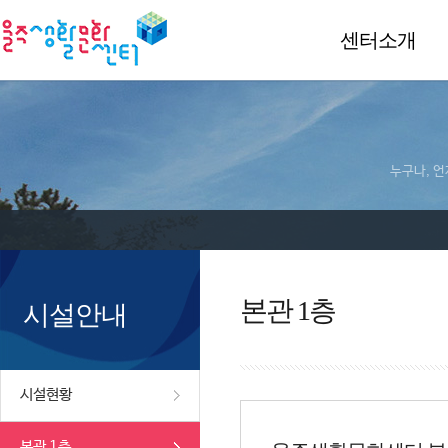
센터소개
누구나, 언
본관 1층
시설안내
시설현황
본관 1층