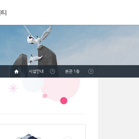
니티
시설안내
본관 1층