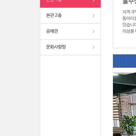
울주
지역 주
본관 2층
동아리실
있습니다
공예관
의성을 
문화사랑방