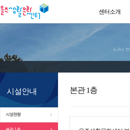
센터소개
누구나, 언
본관 1층
시설안내
시설현황
본관 1층