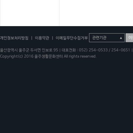
이
개인정보처리방침
|
이용약관
|
이메일무단수집거부
울산광역시 울주군 두서면 인보로 95 | 대표전화 : 052) 254-0533 / 254-0651 | 
Copyright(c) 2016 울주생활문화센터 All rights reserved.