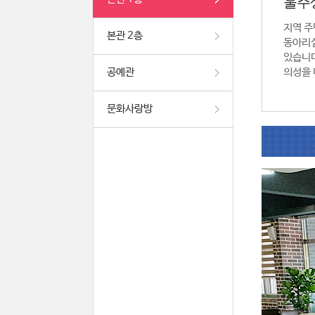
울주
지역 주
본관 2층
동아리실
있습니다
공예관
의성을 
문화사랑방