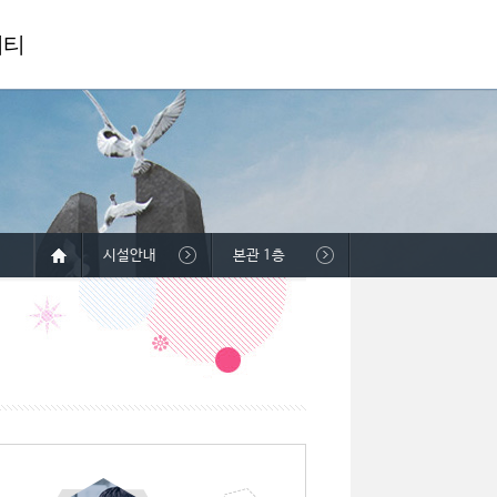
니티
시설안내
본관 1층