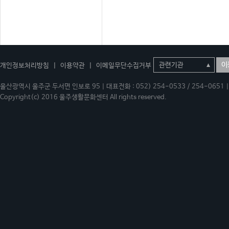
이
개인정보처리방침
|
이용약관
|
이메일무단수집거부
울산광역시 울주군 두서면 인보로 95 | 대표전화 : 052) 254-0533 / 254-0651 | 
Copyright(c) 2016 울주생활문화센터 All rights reserved.