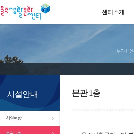
센터소개
누구나, 언
본관 1층
시설안내
시설현황
본관 1층