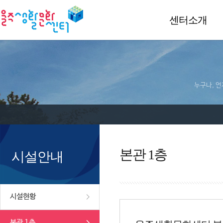
센터소개
누구나, 언
본관 1층
시설안내
시설현황
본관 1층