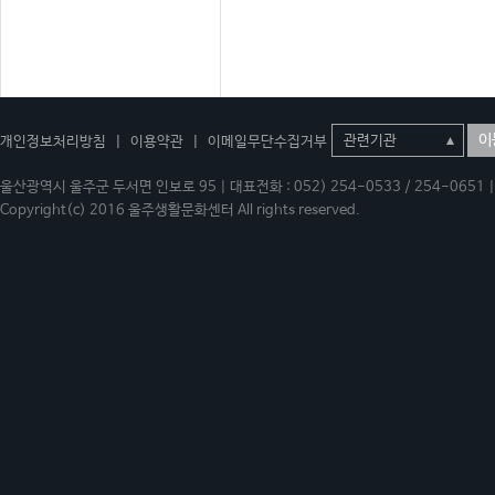
이
개인정보처리방침
|
이용약관
|
이메일무단수집거부
울산광역시 울주군 두서면 인보로 95 | 대표전화 : 052) 254-0533 / 254-0651 | 
Copyright(c) 2016 울주생활문화센터 All rights reserved.