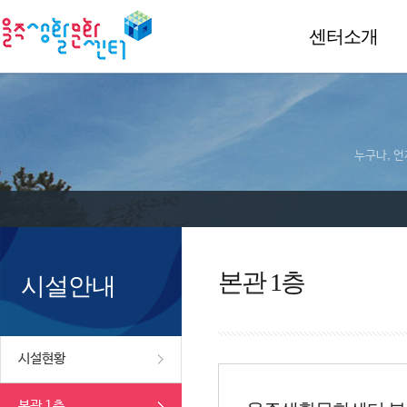
센터소개
누구나, 언
본관 1층
시설안내
시설현황
본관 1층