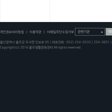
이
개인정보처리방침
|
이용약관
|
이메일무단수집거부
울산광역시 울주군 두서면 인보로 95 | 대표전화 : 052) 254-0533 / 254-0651 | 
Copyright(c) 2016 울주생활문화센터 All rights reserved.