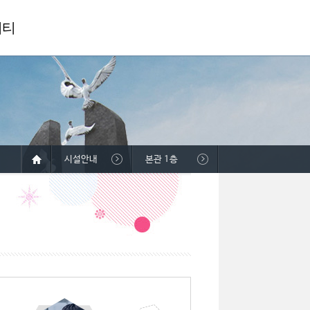
니티
시설안내
본관 1층