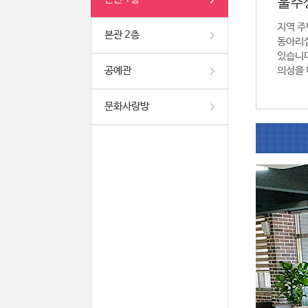
울주
지역 주
본관 2층
동아리실
있습니다
공예관
의성을 
문화사랑방