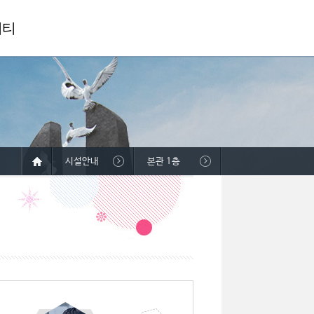
니티
시설안내
본관 1층