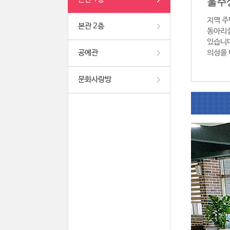
울주
지역 주
본관 2층
동아리실
있습니다
공예관
의성을 
문화사랑방