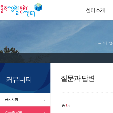
센터소개
누구나, 언
질문과 답변
커뮤니티
공지사항
1
총
건
질문과 답변