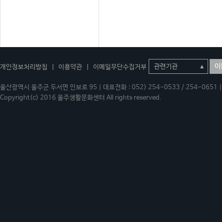
이
개인정보처리방침
|
이용약관
|
이메일무단수집거부
울산광역시 울주군 두서면 인보로 95 | 대표전화 : 052) 254-0533 / 254-0651 | 
Copyright(c) 2016 울주생활문화센터 All rights reserved.