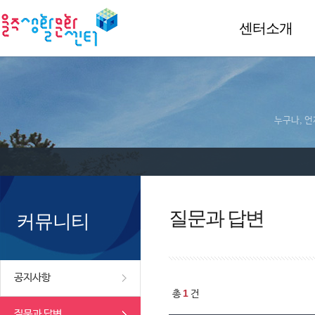
센터소개
누구나, 언
질문과 답변
커뮤니티
공지사항
1
총
건
질문과 답변