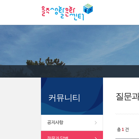
질문과
커뮤니티
공지사항
1
총
건
질문과 답변