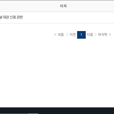
제목
설 대관 신청 관련
처음
이전
다음
마지막
1