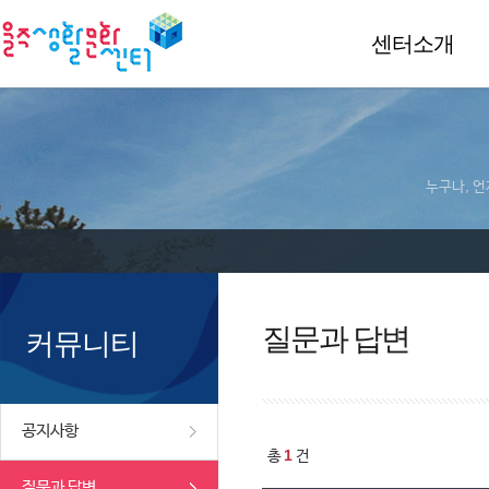
센터소개
누구나, 언
질문과 답변
커뮤니티
공지사항
1
총
건
질문과 답변