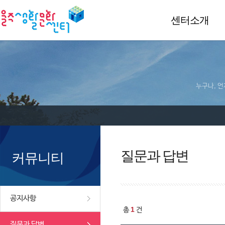
센터소개
누구나, 언
질문과 답변
커뮤니티
공지사항
1
총
건
질문과 답변