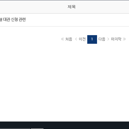
제목
설 대관 신청 관련
처음
이전
다음
마지막
1