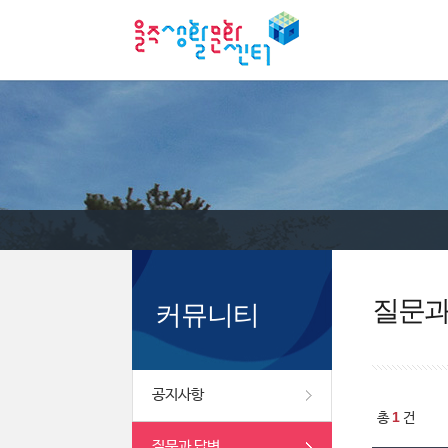
질문과
커뮤니티
공지사항
1
총
건
질문과 답변