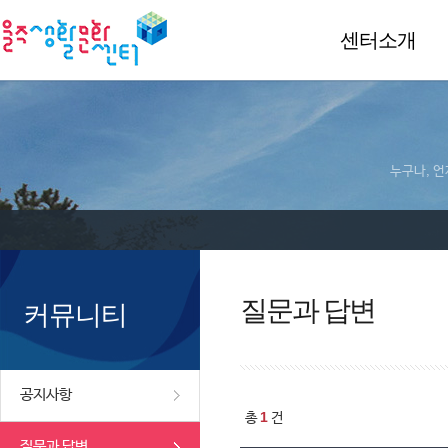
센터소개
누구나, 언
질문과 답변
커뮤니티
공지사항
1
총
건
질문과 답변