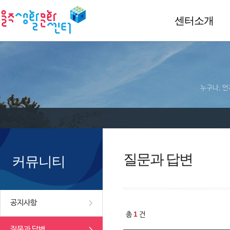
센터소개
누구나, 언
질문과 답변
커뮤니티
공지사항
1
총
건
질문과 답변