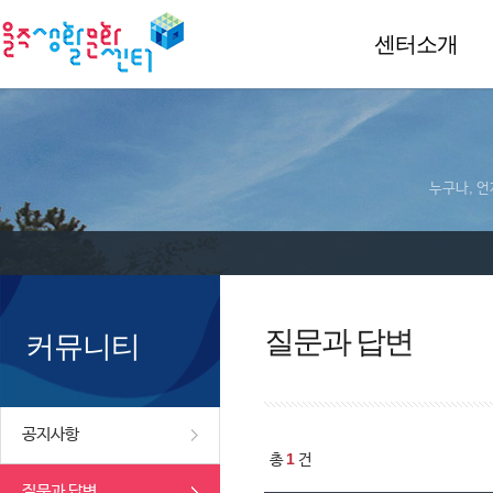
센터소개
누구나, 언
질문과 답변
커뮤니티
공지사항
1
총
건
질문과 답변