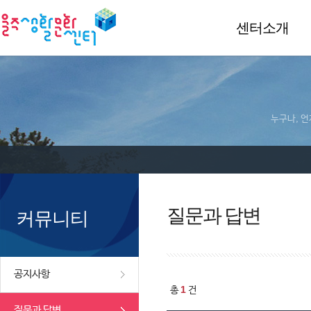
센터소개
누구나, 언
질문과 답변
커뮤니티
공지사항
1
총
건
질문과 답변