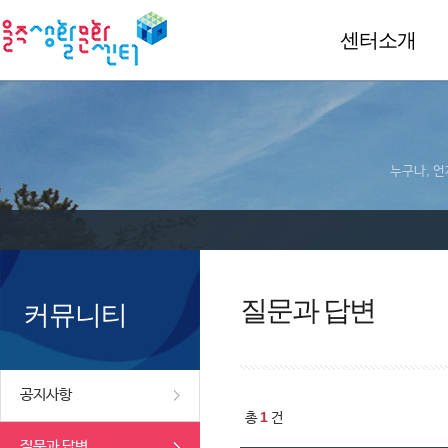
센터소개
누구나, 언
질문과 답변
커뮤니티
공지사항
1
총
건
질문과 답변