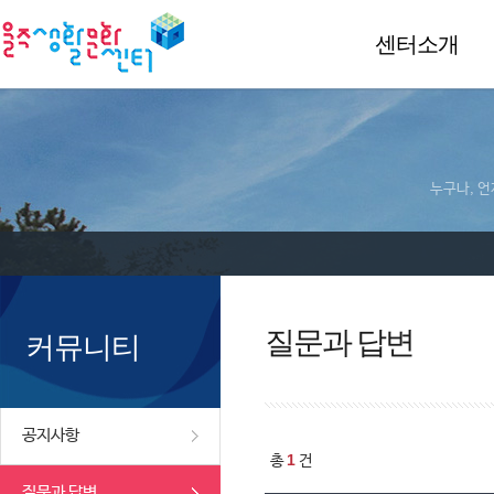
센터소개
누구나, 언
질문과 답변
커뮤니티
공지사항
1
총
건
질문과 답변