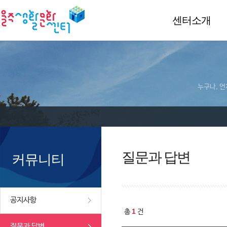
센터소개
누구나, 언
질문과 답변
커뮤니티
공지사항
1
총
건
질문과 답변