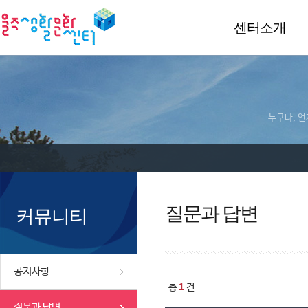
센터소개
누구나, 언
질문과 답변
커뮤니티
공지사항
1
총
건
질문과 답변