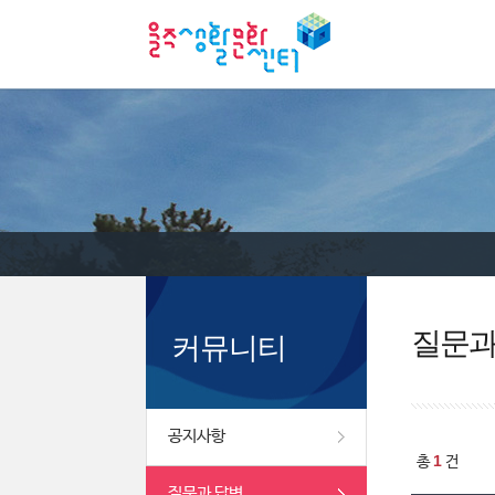
질문과
커뮤니티
공지사항
1
총
건
질문과 답변