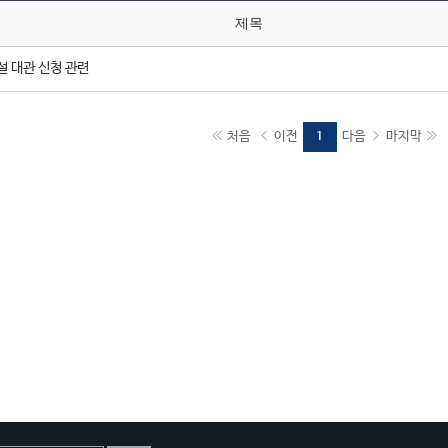
제목
설 대관 신청 관련
처음
이전
다음
마지막
1