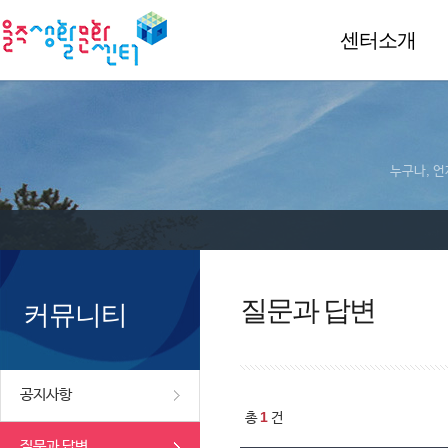
센터소개
누구나, 언
질문과 답변
커뮤니티
공지사항
1
총
건
질문과 답변