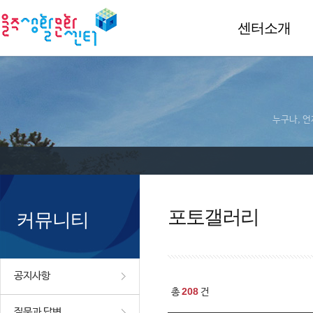
센터소개
누구나, 언
포토갤러리
커뮤니티
공지사항
208
총
건
질문과 답변