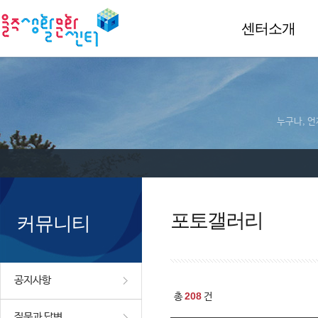
센터소개
누구나, 언
포토갤러리
커뮤니티
공지사항
208
총
건
질문과 답변