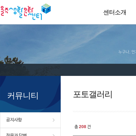
센터소개
누구나, 언
포토갤러리
커뮤니티
공지사항
208
총
건
질문과 답변