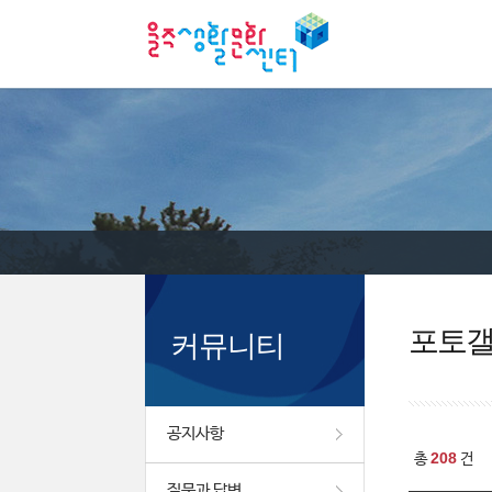
포토
커뮤니티
공지사항
208
총
건
질문과 답변