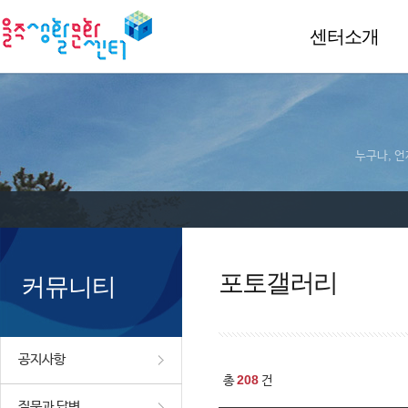
센터소개
누구나, 언
포토갤러리
커뮤니티
공지사항
208
총
건
질문과 답변