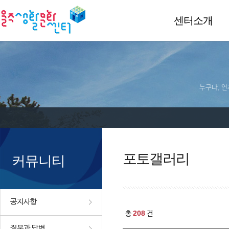
센터소개
누구나, 언
포토갤러리
커뮤니티
공지사항
208
총
건
질문과 답변