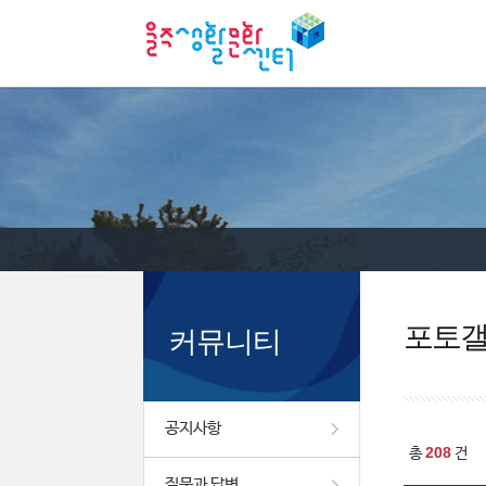
포토
커뮤니티
공지사항
208
총
건
질문과 답변